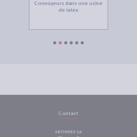
de
Convoyeurs dans une usine
Net
ile
de latex
Contact
ARTIMPEX SA