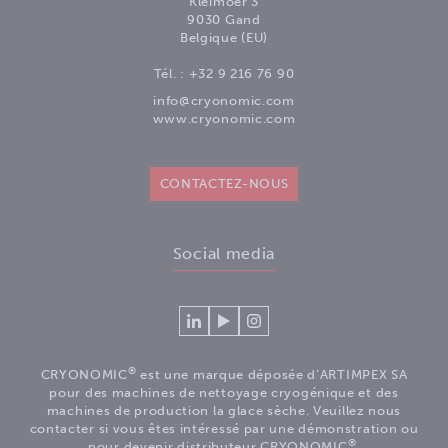
Kleimoer 3
9030 Gand
Belgique (EU)
Tél. :
+32 9 216 76 90
info@cryonomic.com
www.cryonomic.com
CONTACTEZ-NOUS
Social media
Se
Regardez
Volg
connecter
nos
ons
à
vidéos
op
®
CRYONOMIC
est une marque déposée d’ARTIMPEX SA
Cryonomic
sur
Instagram
pour des machines de nettoyage cryogénique et des
sur
la
machines de production la glace sèche. Veuillez nous
contacter si vous êtes intéressé par une démonstration ou
Linkedin
chaîne
®
pour devenir distributeur CRYONOMIC
.