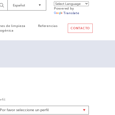
Español
Empieze
Powered by
a
Translate
buscar
nes de limpieza
Referencias
CONTACTO
iogénica
rfil