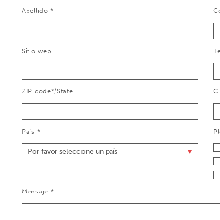
Apellido *
Co
Sitio web
Te
ZIP code*/State
C
País *
Pl
Mensaje *